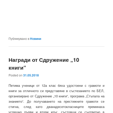
Публикувано в
Новини
Награди от Сдружение „10
книги“
Posted on
31.05.2018
Петима ученици от 12а клас бяха удостоени с грамоти и
книги за отличното си представяне в състезанието по БЕЛ,
организирано от Сдружение „10 книги“, програма „Стъпала на
знанието“. До получаването на престижните грамоти се
стигна, след като дванадесетокласниците преминаха
успешно първи и втори кръг, състоящи се съответно в