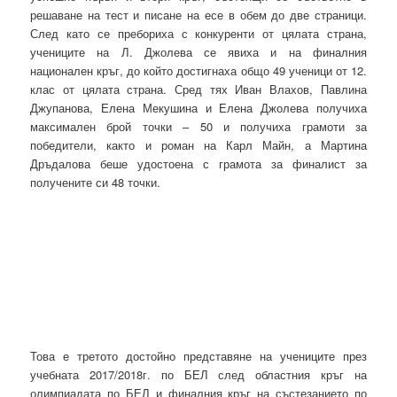
решаване на тест и писане на есе в обем до две страници.
След като се пребориха с конкуренти от цялата страна,
учениците на Л. Джолева се явиха и на финалния
национален кръг, до който достигнаха общо 49 ученици от 12.
клас от цялата страна. Сред тях Иван Влахов, Павлина
Джупанова, Елена Мекушина и Елена Джолева получиха
максимален брой точки – 50 и получиха грамоти за
победители, както и роман на Карл Майн, а Мартина
Дръдалова беше удостоена с грамота за финалист за
получените си 48 точки.
Това е третото достойно представяне на учениците през
учебната 2017/2018г. по БЕЛ след областния кръг на
олимпиадата по БЕЛ и финалния кръг на състезанието по