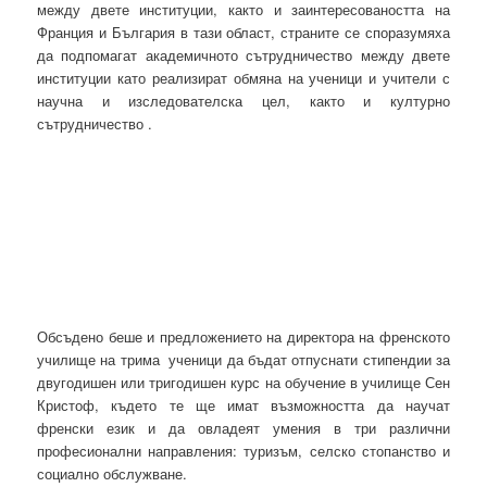
между двете институции, както и заинтересоваността на
Франция и България в тази област, страните се споразумяха
да подпомагат академичното сътрудничество между двете
институции като реализират обмяна на ученици и учители с
научна и изследователска цел, както и културно
сътрудничество .
Обсъдено беше и предложението на директора на френското
училище на трима ученици да бъдат отпуснати стипендии за
двугодишен или тригодишен курс на обучение в училище Сен
Кристоф, където те ще имат възможността да научат
френски език и да овладеят умения в три различни
професионални направления: туризъм, селско стопанство и
социално обслужване.