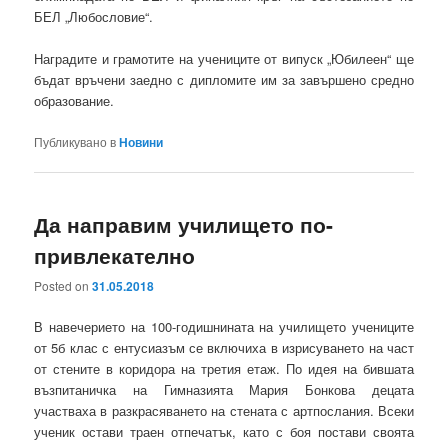
БЕЛ „Любословие“.
Наградите и грамотите на учениците от випуск „Юбилеен“ ще
бъдат връчени заедно с дипломите им за завършено средно
образование.
Публикувано в
Новини
Да направим училището по-
привлекателно
Posted on
31.05.2018
В навечерието на 100-годишнината на училището учениците
от 5б клас с ентусиазъм се включиха в изрисуването на част
от стените в коридора на третия етаж. По идея на бившата
възпитаничка на Гимназията Мария Бонкова децата
участваха в разкрасяването на стената с артпослания. Всеки
ученик остави траен отпечатък, като с боя постави своята