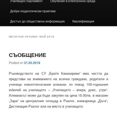
Училищен парламент
Обучение в електронна среда
Добри педагогически практики
Достъп до обществена информация
Квалификация
МЕСЕЧНИ АРХИВИ:
МАЙ 2018
СЪОБЩЕНИЕ
Posted on
31.05.2018
Ръководството на СУ „Братя Каназиреви“ има честта да
представи на вниманието на всички граждани, родители и
ученици новоотпечатания алманах по повод 100-годишния
юбилей на училището – „Училището – вчера, днес, утре“.
Алманахът може да бъде закупен на цена 15.00лв. в магазин
„Зара“ на централния площад в Разлог, книжарница „Дъга“,
Дестинация Разлог или на място в училището.