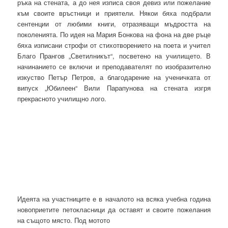
ръка на стената, а до нея изписа своя девиз или пожелание
към своите връстници и приятели. Някои бяха подбрали
сентенции от любими книги, отразяващи мъдростта на
поколенията. По идея на Мария Бонкова на фона на две ръце
бяха изписани строфи от стихотворението на поета и учител
Благо Прангов „Светилникът“, посветено на училището. В
начинанието се включи и преподавателят по изобразително
изкуство Петър Петров, а благодарение на ученичката от
випуск „Юбилеен“ Вили Парапунова на стената изгря
прекрасното училищно лого.
Идеята на участниците е в началото на всяка учебна година
новоприетите петокласници да оставят и своите пожелания
на същото място. Под мотото