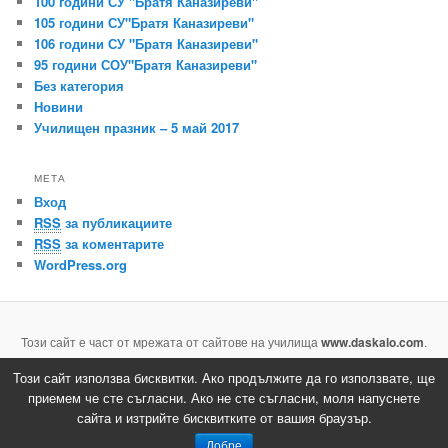
100 години СУ "Братя Каназиреви"
105 години СУ"Братя Каназиреви"
106 години СУ "Братя Каназиреви"
95 години СОУ"Братя Каназиреви"
Без категория
Новини
Училищен празник – 5 май 2017
МЕТА
Вход
RSS
за публикациите
RSS
за коментарите
WordPress.org
Този сайт е част от мрежата от сайтове на училища
www.daskalo.com
.
Направете и вие сайт на вашето училище напълно безплатно.
Този сайт използва бисквитки. Ако продължите да го използвате, ще
приемем че сте съгласни. Ако не сте съгласни, моля напуснете
Задвижвано с гордост от WordPress
сайта и изтрийте бисквитките от вашия браузър.
Добре