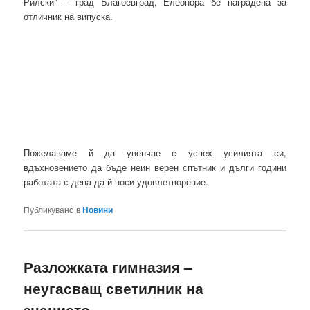
Рилски” – град Благоевград, Елеонора бе наградена за
отличник на випуска.
Пожелаваме й да увенчае с успех усилията си,
вдъхновението да бъде неин верен спътник и дълги години
работата с деца да й носи удовлетворение.
Публикувано в
Новини
Разложката гимназия –
неугасващ светилник на
знанието