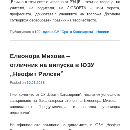
„Всичко в този свят е изваяно от РЪЦЕ – тези на твореца, на
учителя, на родителя, на ЛЮБОВТА – към хората,
професията, добротата!“ учениците на госпожа Джолева
сътвориха своеобразен празник на творчеството.
Публикувано в
100 години СУ "Братя Каназиреви"
,
Новини
Елеонора Михова –
отличник на випуска в ЮЗУ
„Неофит Рилски”
Posted on
30.05.2018
Ние, колегите от СУ „Братя Каназиреви”, честитим успешното
завършване на бакалавърска степен на Елеонора Михова –
специалност “Предучилищна и начална училищна
педагогика”.
На официалното връчване на дипломите, в ЮЗУ „Неофит