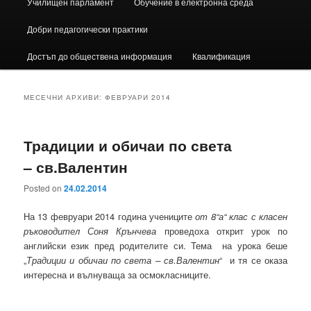
Училищен парламент
Обучение в електронна среда
Добри педагогически практики
Достъп до обществена информация
Квалификация
МЕСЕЧНИ АРХИВИ:
ФЕВРУАРИ 2014
Традиции и обичаи по света
– св.Валентин
Posted on
24.02.2014
На 13 февруари 2014 година учениците
от 8“а“ клас с класен
ръководител Соня Крънчева
проведоха открит урок по
английски език пред родителите си. Тема на урока беше
„
Традиции и обичаи по света – св.Валентин
“ и тя се оказа
интересна и вълнуваща за осмокласниците.