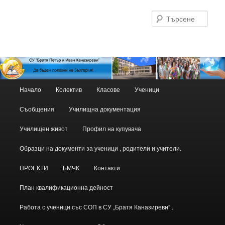
Търс
Основно
Начало
Колектив
Класове
Ученици
Към
Към
меню
Съобщения
Училищна документация
основното
вторичното
Училищен живот
Профил на купувача
съдържание
съдържание
Образци на документи за ученици , родители и учители.
ПРОЕКТИ
БМЧК
Контакти
План квалификационна дейност
Работа с ученици със СОП в СУ „Братя Каназиреви“ .