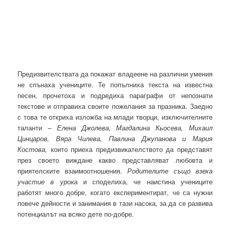
Предизвителствата да покажат владеене на различни умения
не спънаха учениците. Те попълниха текста на известна
песен, прочетоха и подредиха параграфи от непознати
текстове и отправиха своите пожелания за празника. Заедно
с това те откриха изложба на млади творци, изключителните
таланти –
Елена Джолева, Магдалина Кьосева, Михаил
Цинцаров, Вяра Чилева, Павлина Джупанова и Мария
Костова,
които приеха предизвикателството да представят
през своето виждане какво представляват любовта и
приятелските взаимоотношения.
Родителите също взеха
участие в урока
и споделиха, че наистина учениците
работят много добре, когато експериментират, че са нужни
повече дейности и занимания в тази насока, за да се развива
потенциалът на всяко дете по-добре.