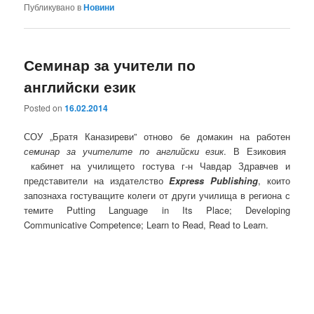
Публикувано в
Новини
Семинар за учители по
английски език
Posted on
16.02.2014
СОУ „Братя Каназиреви” отново бе домакин на работен
семинар за учителите по английски език
. В Езиковия
кабинет на училището гостува г-н Чавдар Здравчев и
представители на издателство
Express Publishing
, които
запознаха гостуващите колеги от други училища в региона с
темите Putting Language in Its Place; Developing
Communicative Competence; Learn to Read, Read to Learn.