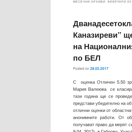
МЕСЕЧНИ АРХИВИ:
ФЕВРУАРИ 20
Дванадесетокл
Каназиреви” щ
на Национални
по БЕЛ
Posted on
28.02.2017
С оценка Отличен 5.50 зре
Мария Валеюва се класира
тази година ще се провед
представи убедително на общ
отлични оценки от областна
анонимните работи. От о
получават право да мерят си
9.04. 2017г. в Габрово. Уча