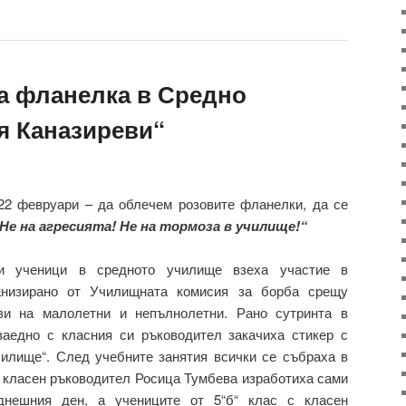
та фланелка в Средно
я Каназиреви“
22 февруари – да облечем розовите фланелки, да се
Не на агресията! Не на тормоза в училище!“
ки ученици в средното училище взеха участие в
ганизирано от Училищната комисия за борба срещу
ви на малолетни и непълнолетни. Рано сутринта в
заедно с класния си ръководител закачиха стикер с
чилище“. След учебните занятия всички се събраха в
с класен ръководител Росица Тумбева изработиха сами
 днешния ден, а учениците от 5“б“ клас с класен