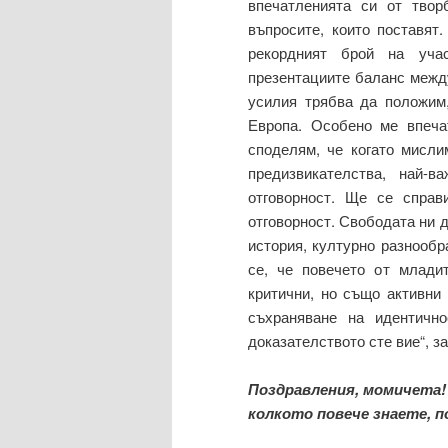
впечатленията си от твор
въпросите, които поставят
рекордният брой на учас
презентациите баланс между
усилия трябва да положим,
Европа. Особено ме впеча
споделям, че когато мисли
предизвикателства, най-
отговорност. Ще се справ
отговорност. Свободата ни 
история, културно разнообр
се, че повечето от млади
критични, но също активни 
съхраняване на идентичн
доказателството сте вие“, 
Поздравления, момичета!
колкото повече знаете, п