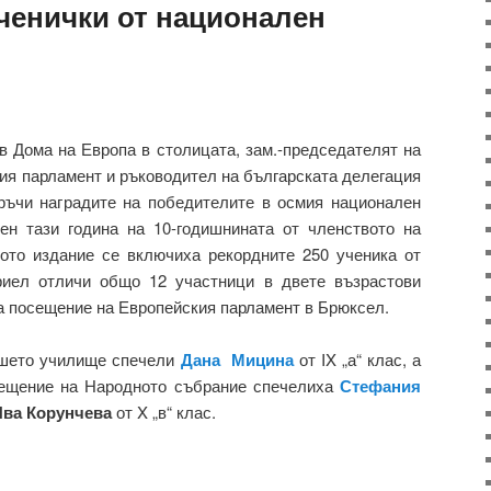
ученички от национален
 Дома на Европа в столицата, зам.-председателят на
ия парламент и ръководител на българската делегация
ръчи наградите на победителите в осмия национален
тен тази година на 10-годишнината от членството на
ото издание се включиха рекордните 250 ученика от
риел отличи общо 12 участници в двете възрастови
да посещение на Европейския парламент в Брюксел.
ашето училище спечели
Дана Мицина
от IX „а“ клас, а
сещение на Народното събрание спечелиха
Стефания
Ива Корунчева
от X „в“ клас.