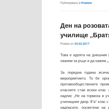
Публикувано в
Новини
Ден на розова
училище „Брат
Posted on
24.02.2017
Това е идеята на днешния 
хванем за ръце и да кажем
„
За поредна година всич
мероприятието. То бе ор
противообществените проя
класните стаи всеки клас 
надпис „Не на тормоза в у
училищния двор. 8“а“ клас 
надписите, посветени на