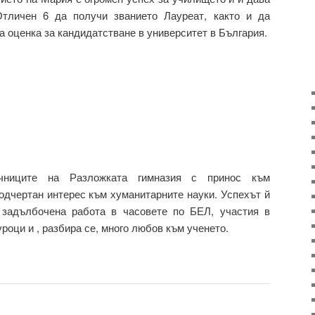
тличен 6 да получи званието Лауреат, както и да
а оценка за кандидатстване в университет в България.
чниците на Разложката гимназия с принос към
одчертан интерес към хуманитарните науки. Успехът й
 задълбочена работа в часовете по БЕЛ, участия в
уроци и , разбира се, много любов към ученето.