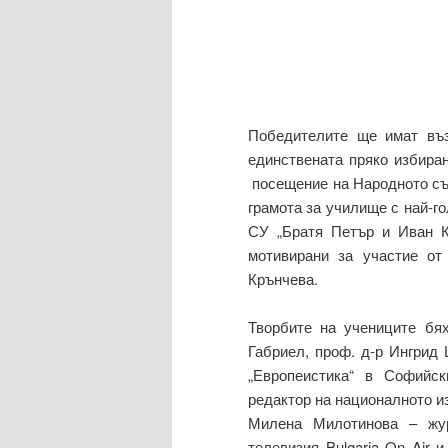
Победителите ще имат въз
единствената пряко избиран
посещение на Народното съб
грамота за училище с най-го
СУ „Братя Петър и Иван К
мотивирани за участие от
Крънчева.
Творбите на учениците бя
Габриел, проф. д-р Ингрид
„Европеистика“ в Софийс
редактор на националното и
Милена Милотинова – жу
телевизия Bulgaria On Air