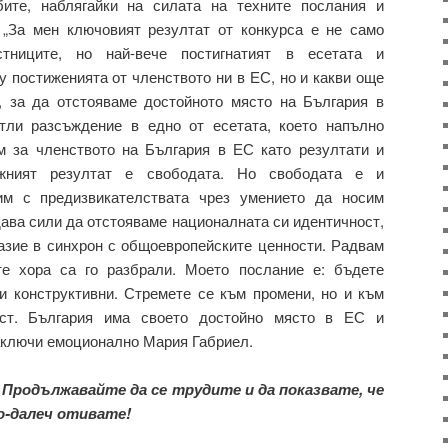
бите, наблягайки на силата на техните послания и
. „За мен ключовият резултат от конкурса е не само
тниците, но най-вече постигнатият в есетата и
 постиженията от членството ни в ЕС, но и какви още
 за да отстояваме достойното място на България в
тли разсъждение в едно от есетата, което напълно
м за членството на България в ЕС като резултати и
важният резултат е свободата. Но свободата е и
им с предизвикателствата чрез умението да носим
дава сили да отстояваме националната си идентичност,
азие в синхрон с общоевропейските ценности. Радвам
те хора са го разбрали. Моето послание е: бъдете
и конструктивни. Стремете се към промени, но и към
ост. България има своето достойно място в ЕС и
заключи емоционално Мария Габриел.
 Продължавайте да се трудите и да показвате, че
о-далеч отивате!