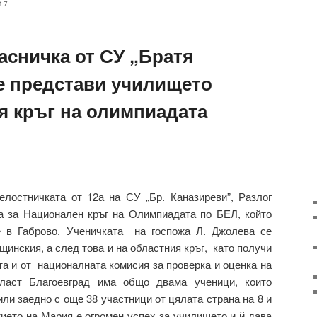
17
асничка от СУ „Братя
е представи училището
я кръг на олимпиадата
лостничката от 12а на СУ „Бр. Каназиреви”, Разлог
 за Национален кръг на Олимпиадата по БЕЛ, който
е в Габрово. Ученичката на госпожа Л. Джолева се
инския, а след това и на областния кръг, като получи
та и от националната комисия за проверка и оценка на
бласт Благоевград има общо двама ученици, които
ли заедно с още 38 участници от цялата страна на 8 и
стието на Мария е огромен успех за училището и й дава