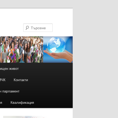
Търсене
ищен живот
МЧК
Контакти
н парламент
ия
Квалификация