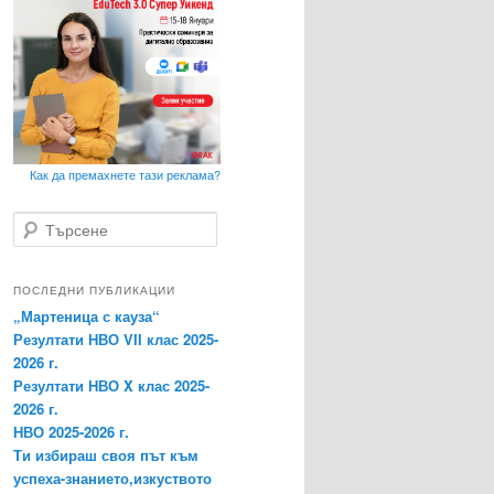
Как да премахнете тази реклама?
Т
ъ
р
с
ПОСЛЕДНИ ПУБЛИКАЦИИ
е
„Мартеница с кауза“
н
Резултати НВО VII клас 2025-
е
2026 г.
Резултати НВО X клас 2025-
2026 г.
НВО 2025-2026 г.
Ти избираш своя път към
успеха-знанието,изкуството