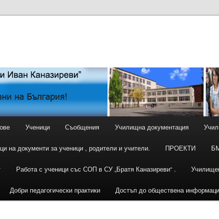
ове
Ученици
Съобщения
Училищна документация
Учил
ци на документи за ученици , родители и учители.
ПРОЕКТИ
Б
т
Работа с ученици със СОП в СУ „Братя Каназиреви“ .
Училище
Добри педагогически практики
Достъп до обществена информац