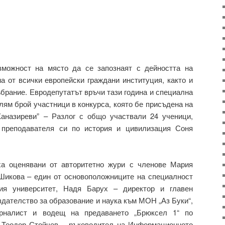
можност на място да се запознаят с дейността на
а от всички европейски граждани институция, както и
рание. Евродепутатът връчи тази година и специална
лям брой участници в конкурса, която бе присъдена на
аназиреви” – Разлог с общо участвали 24 ученици,
 преподавателя си по история и цивилизация Соня
ха оценявани от авторитетно жури с членове Мария
 Шикова – един от основоположниците на специалност
кия университет, Надя Барух – директор и главен
здателство за образование и наука към МОН „Аз Буки“,
рналист и водещ на предаването „Брюксел 1“ по
 и Теодор Стойчев – ръководител на Информационното