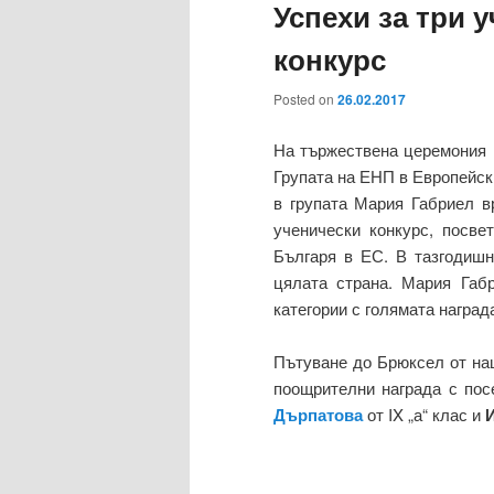
Успехи за три 
конкурс
Posted on
26.02.2017
На тържествена церемония в
Групата на ЕНП в Европейск
в групата Мария Габриел в
ученически конкурс, посве
Българя в ЕС. В тазгодишн
цялата страна. Мария Габ
категории с голямата награ
Пътуване до Брюксел от н
поощрителни награда с по
Дърпатова
от IX „а“ клас и