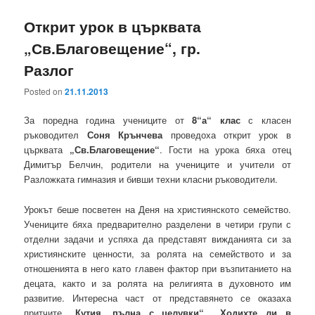
Открит урок в църквата
„Св.Благовещение“, гр.
Разлог
Posted on
21.11.2013
За поредна година учениците от
8“а“ клас
с класен
ръководител
Соня Крънчева
проведоха открит урок в
църквата
„Св.Благовещение“
. Гости на урока бяха отец
Димитър Белчин, родители на учениците и учители от
Разложката гимназия и бивши техни класни ръководители.
Урокът беше посветен на Деня на християнското семейство.
Учениците бяха предварително разделени в четири групи с
отделни задачи и успяха да представят вижданията си за
християнските ценности, за ролята на семейството и за
отношенията в него като главен фактор при възпитанието на
децата, както и за ролята на религията в духовното им
развитие. Интересна част от представянето се оказаха
притчите
„Кутия, пълна с целувки“, „Ходихте ли в