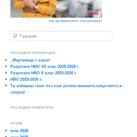
Как да премахнете тази реклама?
Т
ъ
р
с
ПОСЛЕДНИ ПУБЛИКАЦИИ
е
„Мартеница с кауза“
н
Резултати НВО VII клас 2025-2026 г.
е
Резултати НВО X клас 2025-2026 г.
НВО 2025-2026 г.
Ти избираш своя път към успеха-знанието,изкуството и
спорта!
ПОСЛЕДНИ КОМЕНТАРИ
АРХИВ
юли 2026
юни 2026