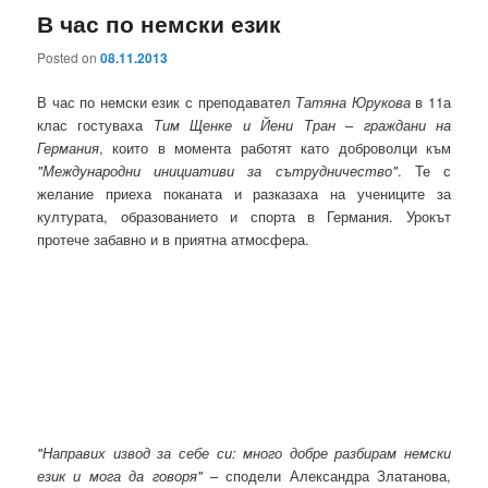
В час по немски език
Posted on
08.11.2013
В час по немски език с преподавател
Татяна Юрукова
в 11а
клас гостуваха
Тим Щенке и Йени Тран
–
граждани на
Германия
, които в момента работят като доброволци към
"Международни инициативи за сътрудничество"
. Те с
желание приеха поканата и разказаха на учениците за
културата, образованието и спорта в Германия. Урокът
протече забавно и в приятна атмосфера.
"Направих извод за себе си: много добре разбирам немски
език и мога да говоря"
– сподели Александра Златанова,