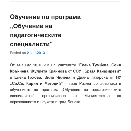
Oбучение по програма
„Обучение на
педагогическите
специалисти“
Posted on
21.11.2013
От 14.10.до 18.10.2013 г. учителите
Елена Тумбева, Соня
Крънчева, Жулиета Крайнова
от
СОУ „Братя Каназиреви“
и
Елена Гахова, Вили Чилева и Диана Татарска
от
НУ
„Св.Св. Кирил и Методий“
– град Разлог се включиха в
обучението по програма „Обучение на педагогическите
специалисти“, организирано от Министерство на
образованието и науката в град Банско.