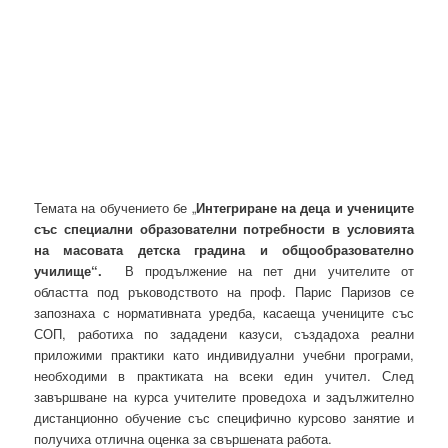
Темата на обучението бе „
Интегриране на деца и учениците
със специални образователни потребности в условията
на масовата детска градина и общообразователно
училище“.
В продължение на пет дни учителите от
областта под ръководството на проф. Парис Паризов се
запознаха с нормативната уредба, касаеща учениците със
СОП, работиха по зададени казуси, създадоха реални
приложими практики като индивидуални учебни програми,
необходими в практиката на всеки един учител. След
завършване на курса учителите проведоха и задължително
дистанционно обучение със специфично курсово занятие и
получиха отлична оценка за свършената работа.