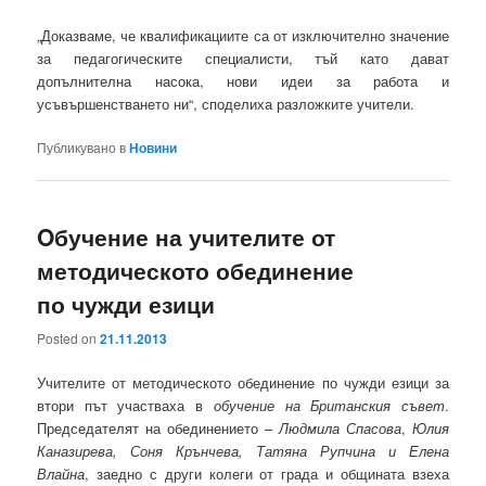
„Доказваме, че квалификациите са от изключително значение
за педагогическите специалисти, тъй като дават
допълнителна насока, нови идеи за работа и
усъвършенстването ни“, споделиха разложките учители.
Публикувано в
Новини
Oбучение на учителите от
методическото обединение
по чужди езици
Posted on
21.11.2013
Учителите от методическото обединение по чужди езици за
втори път участваха в
обучение на Британския съвет
.
Председателят на обединението –
Людмила Спасова
,
Юлия
Каназирева, Соня Крънчева, Татяна Рупчина и Елена
Влайна
, заедно с други колеги от града и общината взеха