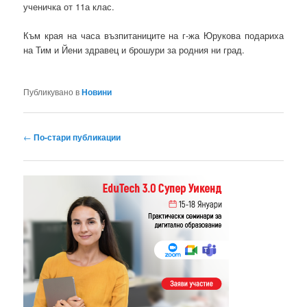
ученичка от 11а клас.
Към края на часа възпитаниците на г-жа Юрукова подариха
на Тим и Йени здравец и брошури за родния ни град.
Публикувано в
Новини
Навигация
←
По-стари публикации
в
публикациите