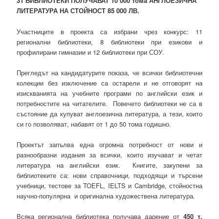
31 БИБЛИОТЕКИ ПОЛУЧАВАТ 10 000 тома АНГЛОЕЗИЧНА
ЛИТЕРАТУРА НА СТОЙНОСТ 85 000 ЛВ.
Участниците в проекта са избрани чрез конкурс: 11
регионални библиотеки, 8 библиотеки при езикови и
профилирани гимназии и 12 библиотеки при СОУ.
Прегледът на кандидатурите показа, че всички библиотечни
колекции без изключение са остарели и не отговорят на
изискванията на учебните програми по английски език и
потребностите на читателите. Повечето библиотеки не са в
състояние да купуват англоезична литература, а тези, които
си го позволяват, набавят от 1 до 50 тома годишно.
Проектът запълва една огромна потребност от нови и
разнообразни издания за всички, които изучават и четат
литература на английски език. Книгите, закупени за
библиотеките са: нови справочници, подходящи и търсени
учебници, тестове за TOEFL, IELTS и Cambridge, стойностна
научно-популярна и оригинална художествена литература.
Всяка регионална библиотека получава дарение от
450 т.