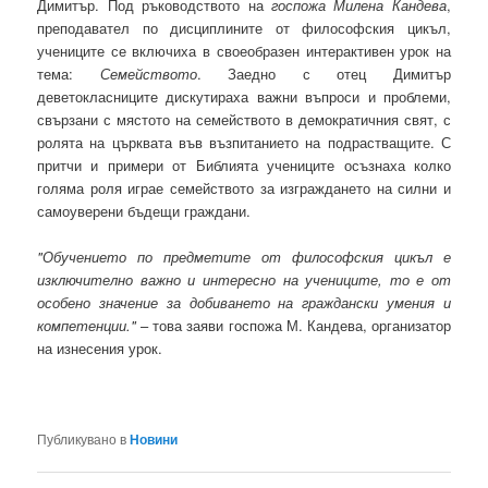
Димитър. Под ръководството на
госпожа Милена Кандева
,
преподавател по дисциплините от философския цикъл,
учениците се включиха в своеобразен интерактивен урок на
тема:
Семейството
. Заедно с отец Димитър
деветокласниците дискутираха важни въпроси и проблеми,
свързани с мястото на семейството в демократичния свят, с
ролята на църквата във възпитанието на подрастващите. С
притчи и примери от Библията учениците осъзнаха колко
голяма роля играе семейството за изграждането на силни и
самоуверени бъдещи граждани.
"Обучението по предметите от философския цикъл е
изключително важно и интересно на учениците, то е от
особено значение за добиването на граждански умения и
компетенции."
– това заяви госпожа М. Кандева, организатор
на изнесения урок.
Публикувано в
Новини