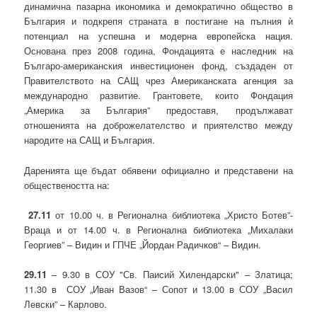
динамична пазарна икономика и демократично общество в
България и подкрепя страната в постигане на пълния ѝ
потенциал на успешна и модерна европейска нация.
Основана през 2008 година, Фондацията е наследник на
Българо-американския инвестиционен фонд, създаден от
Правителството на САЩ чрез Американската агенция за
международно развитие. Грантовете, които Фондация
„Америка за България” предоставя, продължават
отношенията на доброжелателство и приятелство между
народите на САЩ и България.
Даренията ще бъдат обявени официално и представени на
обществеността на:
27.11
от 10.00 ч. в Регионална библиотека „Христо Ботев”-
Враца и от 14.00 ч. в Регионална библиотека „Михалаки
Георгиев” – Видин и ГПЧЕ „Йордан Радичков“ – Видин.
29.11
– 9.30 в СОУ "Св. Паисий Хилендарски" – Златица;
11.30 в СОУ „Иван Вазов“ – Сопот и 13.00 в СОУ „Васил
Левски” – Карлово.