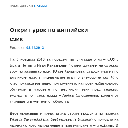
Публикувано в
Новини
Открит урок по английски
език
Posted on
08.11.2013
На 5 ноември 2013 за пореден път училището ни – СОУ „
Братя Петър и Иван Каназиреви “ стана домакин на
открит
урок по английски език
. Юлия Каназирева, старши учител по
английски език в гимназиален етап,
и учениците от 10 б
клас
показаха нагледно приложението на проектнобазираното
обучение в часовете по английски език пред
старши
експерта по чужди езици – Любка Стоименова
, колеги от
училището и учители от областта.
Десетокласниците представиха своите продукти по проекта
What is the symbol that best represents Bulgaria?
с помощта на
най-актуалното направление в презентирането – prezi.com. В