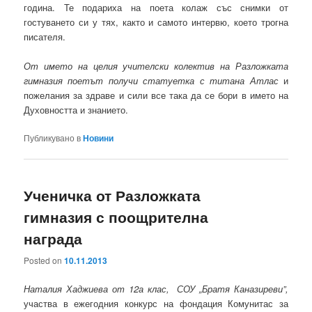
година. Те подариха на поета колаж със снимки от
гостуването си у тях, както и самото интервю, което трогна
писателя.
От името на целия учителски колектив на Разложката
гимназия поетът получи статуетка с титана Атлас
и
пожелания за здраве и сили все така да се бори в името на
Духовността и знанието.
Публикувано в
Новини
Ученичка от Разложката
гимназия с поощрителна
награда
Posted on
10.11.2013
Наталия Хаджиева от 12а клас, СОУ „Братя Каназиреви”,
участва в ежегодния конкурс на фондация Комунитас за