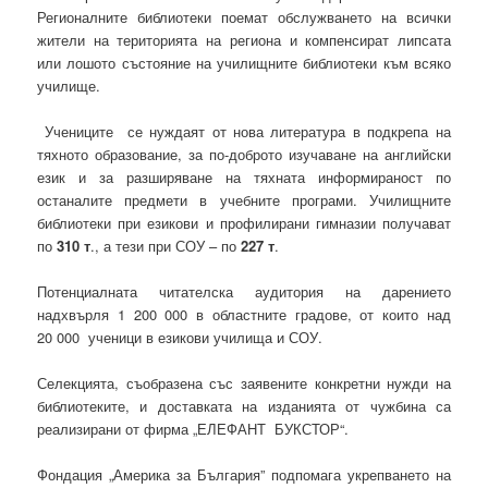
Регионалните библиотеки поемат обслужването на всички
жители на територията на региона и компенсират липсата
или лошото състояние на училищните библиотеки към всяко
училище.
Учениците се нуждаят от нова литература в подкрепа на
тяхното образование, за по-доброто изучаване на английски
език и за разширяване на тяхната информираност по
останалите предмети в учебните програми. Училищните
библиотеки при езикови и профилирани гимназии получават
по
310 т
., а тези при СОУ – по
227 т
.
Потенциалната читателска аудитория на дарението
надхвърля 1 200 000 в областните градове, от които над
20 000 ученици в езикови училища и СОУ.
Селекцията, съобразена със заявените конкретни нужди на
библиотеките, и доставката на изданията от чужбина са
реализирани от фирма „ЕЛЕФАНТ БУКСТОР“.
Фондация „Америка за България” подпомага укрепването на