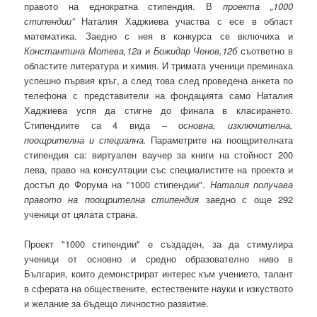
правото на еднократна стипендия. В
проекта „1000
стипендии”
Наталия Хаджиева участва с есе в област
математика. Заедно с нея в конкурса се включиха и
Константина Мотева,12а
и
Божидар Ченов,12б
съответно в
областите литература и химия. И тримата ученици преминаха
успешно първия кръг, а след това след проведена анкета по
телефона с представители на фондацията само Наталия
Хаджиева успя да стигне до финала в класирането.
Стипендиите са 4 вида –
основна, изключителна,
поощрителна и специална.
Параметрите на поощрителната
стипендия са: виртуален ваучер за книги на стойност 200
лева, право на консултации със специалистите на проекта и
достъп до Форума на "1000 стипендии".
Наталия получава
правото на поощрителна стипендия
заедно с още 292
ученици от цялата страна.
Проект "1000 стипендии" е създаден, за да стимулира
ученици от основно и средно образователно ниво в
България, които демонстрират интерес към учението, талант
в сферата на обществените, естествените науки и изкуството
и желание за бъдещо личностно развитие.