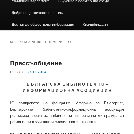
Училищен парламент
Обучение в електронна среда
Добри педагогически практики
Достъп до обществена информация
Квалификация
МЕСЕЧНИ АРХИВИ:
НОЕМВРИ 2013
Прессъобщение
Posted on
26.11.2013
Б Ъ Л Г А Р С К А Б И Б Л И О Т Е Ч Н О –
И Н Ф О Р М А Ц И О Н Н А А С О Ц И А Ц И Я
IС подкрепата на фондация „Америка за България”,
Българската библиотечно-информационна асоциация
реализира проект за набавяне на англоезична литература за
регионални и училищни библиотеки в страната
.