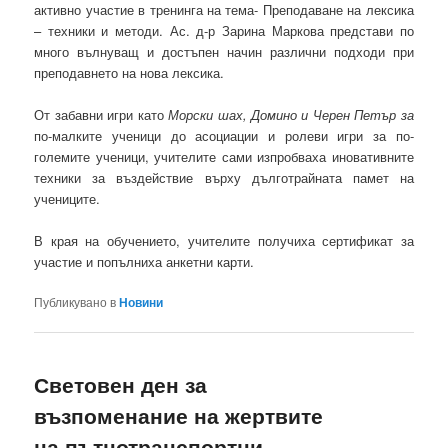
активно участие в тренинга на тема- Преподаване на лексика
– техники и методи. Ас. д-р Зарина Маркова представи по
много вълнуващ и достъпен начин различни подходи при
преподавнето на нова лексика.
От забавни игри като
Морски шах, Домино и Черен Петър за
по-малките ученици до асоциации и ролеви игри за по-
големите ученици, учителите сами изпробваха иновативните
техники за въздействие върху дълготрайната памет на
учениците.
В края на обучението, учителите получиха сертификат за
участие и попълниха анкетни карти.
Публикувано в
Новини
Световен ден за
възпоменание на жертвите
на пътнотранспортни