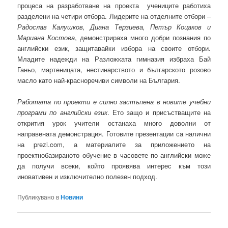
процеса на разработване на проекта учениците работиха
разделени на четири отбора. Лидерите на отделните отбори –
Радослав Калушков, Диана Терзиева, Петър Коцаков и
Мариана Костова
, демонстрираха много добри познания по
английски език, защитавайки избора на своите отбори.
Младите надежди на Разложката гимназия избраха Бай
Ганьо, мартеницата, нестинарството и българското розово
масло като най-красноречиви символи на България.
Работата по проекти е силно застъпена в новите учебни
програми по английски език
. Ето защо и присъстващите на
открития урок учители останаха много доволни от
направената демонстрация. Готовите презентации са налични
на prezi.com, а материалите за приложението на
проектнобазираното обучение в часовете по английски може
да получи всеки, който проявява интерес към този
иновативен и изключително полезен подход.
Публикувано в
Новини