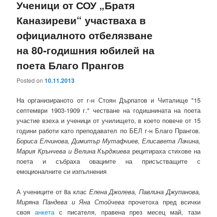
Ученици от СОУ „Братя
Каназиреви“ участваха в
официалното отбелязване
на 80-годишния юбилей на
поета Благо Прангов
Posted on
10.11.2013
На организираното от г-н Стоян Дърпатов и Читалище "15
септември 1903-1909 г." честване на годишнината на поета
участие взеха и ученици от училището, в което повече от 15
години работи като преподавател по БЕЛ г-н Благо Прангов.
Бориса Елчинова, Димитър Мутафчиев, Елисавета Лачина,
Мария Крънчева и Велина Кърджиева
рецитираха стихове на
поета и събраха овациите на присъстващите с
емоционалните си изпълнения
А учениците от 8а клас
Елена Джолева, Павлина Джупанова,
Миряна Пандева и Яна Стойчева
прочетоха пред всички
своя
анкета
с писателя, правена през месец май, тази