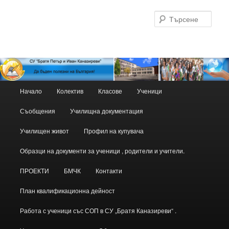
Търс
Основно
Начало
Колектив
Класове
Ученици
Към
Към
меню
Съобщения
Училищна документация
основното
вторичното
Училищен живот
Профил на купувача
съдържание
съдържание
Образци на документи за ученици , родители и учители.
ПРОЕКТИ
БМЧК
Контакти
План квалификационна дейност
Работа с ученици със СОП в СУ „Братя Каназиреви“ .