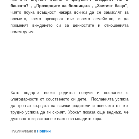
банката?“, „Прозорците на болницата“, „Заетият баща“
,
чиято поука всъщност накара всички да се замислят за
времето, което прекарват със своето семейство, и да
променят виждането си за ценностите и отношенията
помежду им.
Като подарък всеки родител получи и послание с
благодарности от собственото си дете. Посланията успяха
да трогнат сърцата на всички родители и повечето от тях
трудно успяха да ги скрият. Урокът показа още веднъж, че
духовното израстване е важно за младите хора.
Публикувано в
Новини