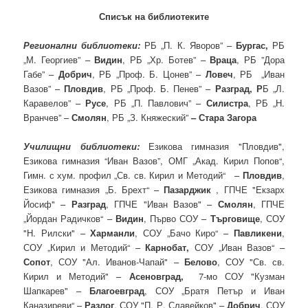
Списък на библиотеките
Регионални библиотеки:
РБ „П. К. Яворов” –
Бургас,
РБ
„М. Георгиев” –
Видин
, РБ „Хр. Ботев” –
Враца
, РБ ”Дора
Габе” –
Добрич
, РБ „Проф. Б. Цонев” –
Ловеч
, РБ „Иван
Вазов” –
Пловдив
, РБ „Проф. Б. Пенев” –
Разград, Р
Б „Л.
Каравелов” –
Русе
, РБ „П. Павлович” –
Силистра
, РБ „Н.
Вранчев” –
Смолян
, РБ „З. Княжеский”
– Стара Загора
Училищни библиотеки:
Езикова гимназия "Пловдив",
Езикова гимназия “Иван Вазов”, ОМГ „Акад. Кирил Попов“,
Гимн. с хум. профил „Св. св. Кирил и Методий“ –
Пловдив
,
Езикова гимназия „Б. Брехт“ –
Пазарджик
, ГПЧЕ "Екзарх
Йосиф" –
Разград
, ГПЧЕ "Иван Вазов" –
Смолян
, ГПЧЕ
„Йордан Радичков“ –
Видин
, Първо СОУ –
Търговище
, СОУ
"Н. Рилски" –
Харманли
, СОУ „Бачо Киро“ –
Павликени
,
СОУ „Кирил и Методий“ –
Карнобат,
СОУ „Иван Вазов“ –
Сопот
, СОУ "Ал. Иванов-Чапай" –
Белово
, СОУ "Св. св.
Кирил и Методий" –
Асеновград,
7-мо СОУ "Кузман
Шапкарев" –
Благоевград
, СОУ „Братя Петър и Иван
Каназиреви“ –
Разлог
, СОУ "П. Р. Славейков" –
Добрич
, СОУ