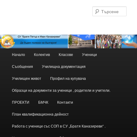
Търс
Основно
Начало
Колектив
Класове
Ученици
Към
меню
Съобщения
Училищна документация
основното
Училищен живот
Профил на купувача
съдържание
Образци на документи за ученици , родители и учители.
ПРОЕКТИ
БМЧК
Контакти
План квалификационна дейност
Работа с ученици със СОП в СУ „Братя Каназиреви“ .