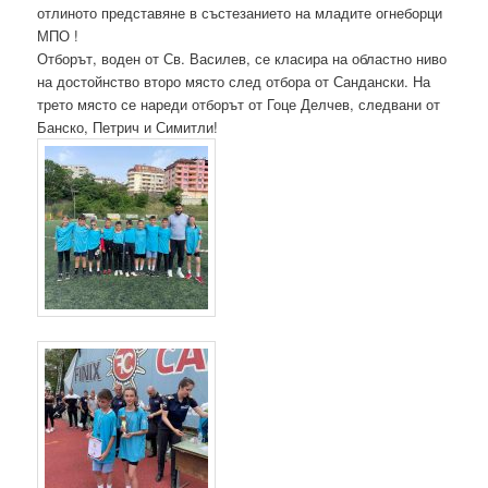
отлиното представяне в състезанието на младите огнеборци
МПО !
Отборът, воден от Св. Василев, се класира на областно ниво
на достойнство второ място след отбора от Сандански. На
трето място се нареди отборът от Гоце Делчев, следвани от
Банско, Петрич и Симитли!