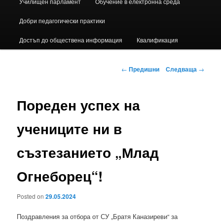
Училищен парламент
Обучение в електронна среда
Добри педагогически практики
Достъп до обществена информация
Квалификация
Навигация
←
Предишни
Следваща
→
в
публикациите
Пореден успех на
учениците ни в
съзтезанието „Млад
Огнеборец“!
Posted on
29.05.2024
Поздравления за отбора от СУ „Братя Каназиреви“ за